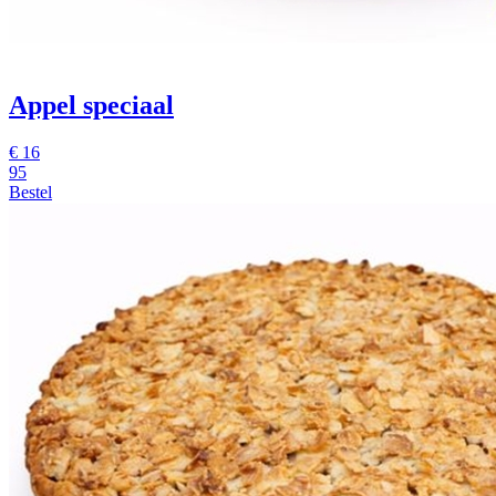
Appel speciaal
€
16
95
Bestel