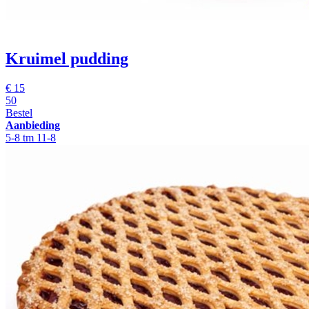
Kruimel pudding
€
15
50
Bestel
Aanbieding
5-8 tm 11-8