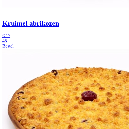
Kruimel abrikozen
€
17
45
Bestel