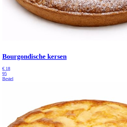
Bourgondische kersen
€
18
95
Bestel