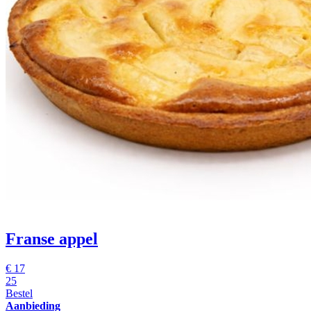
Franse appel
€
17
25
Bestel
Aanbieding