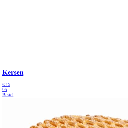
Kersen
€
15
95
Bestel