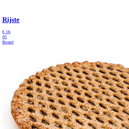
Rijste
€
16
95
Bestel