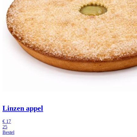
Linzen appel
€
17
25
Bestel