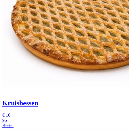
Kruisbessen
€
16
95
Bestel