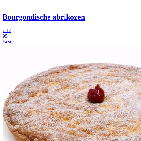
Bourgondische abrikozen
€
17
95
Bestel