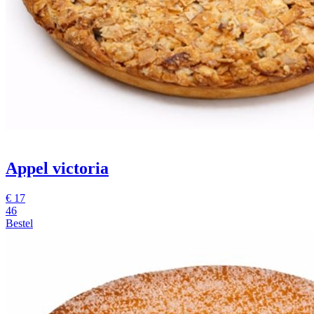
Appel victoria
€
17
46
Bestel