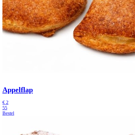
Appelflap
€
2
55
Bestel