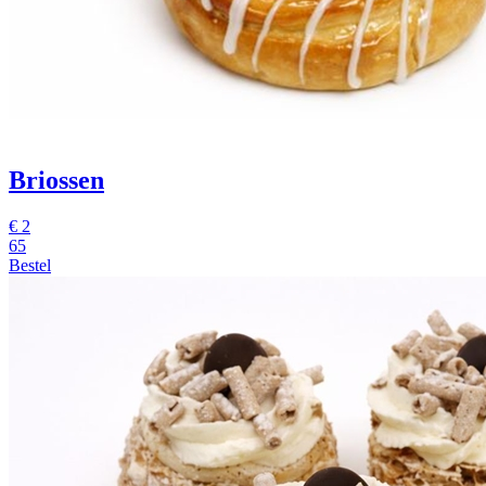
Briossen
€
2
65
Bestel