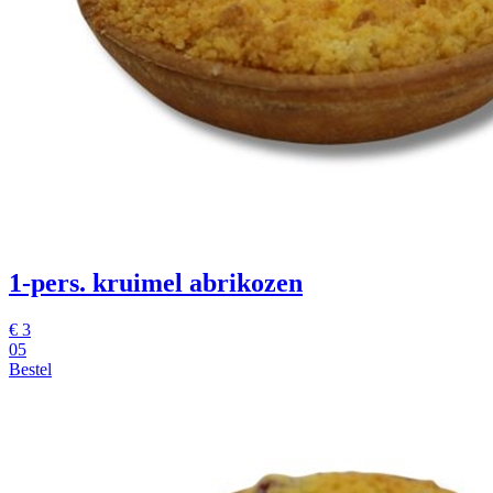
1-pers. kruimel abrikozen
€
3
05
Bestel