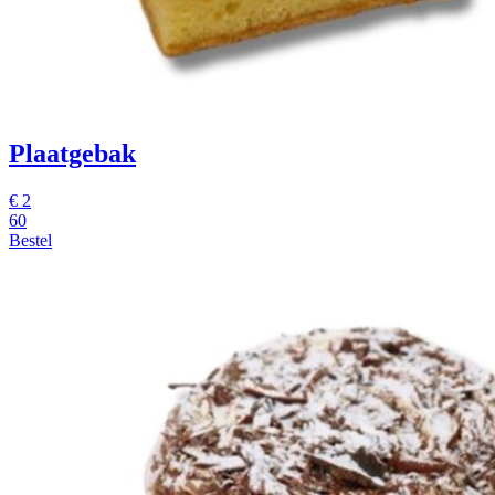
Plaatgebak
€
2
60
Bestel