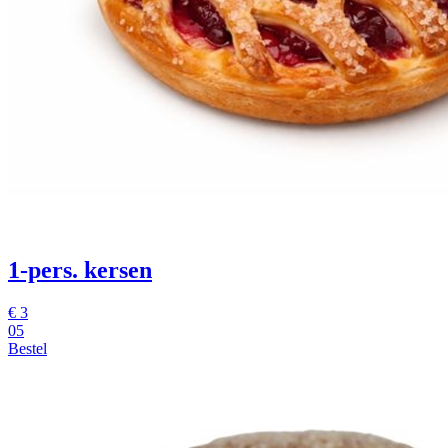
1-pers. kersen
€
3
05
Bestel