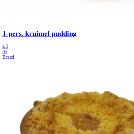
1-pers. kruimel pudding
€
3
05
Bestel