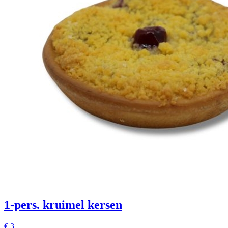
1-pers. kruimel kersen
€
3