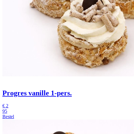
Progres vanille 1-pers.
€
2
95
Bestel