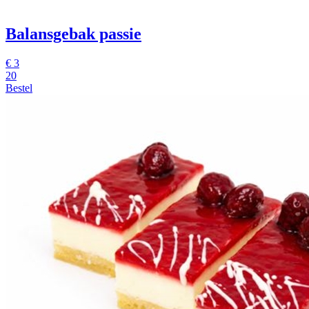
Balansgebak passie
€
3
20
Bestel