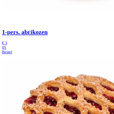
1-pers. abrikozen
€
3
05
Bestel