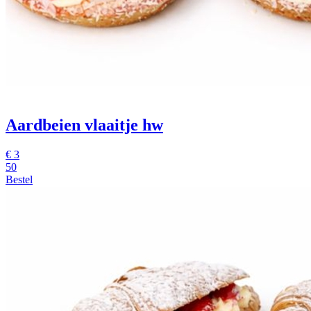
Aardbeien vlaaitje hw
€
3
50
Bestel