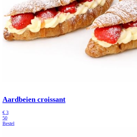
Aardbeien croissant
€
3
50
Bestel