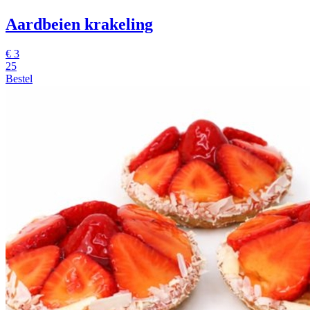
Aardbeien krakeling
€
3
25
Bestel