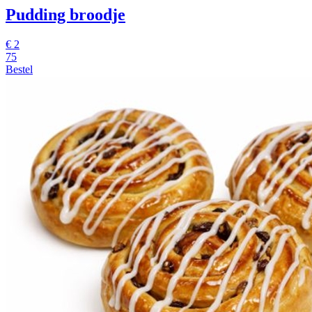
Pudding broodje
€
2
75
Bestel