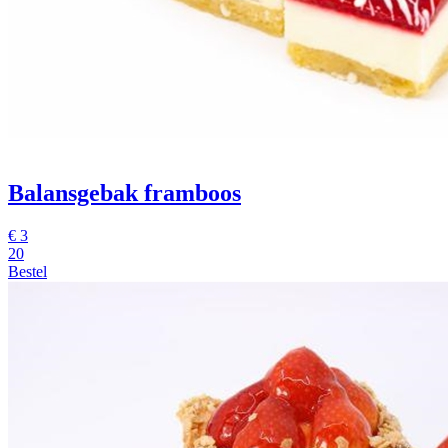
Balansgebak framboos
€
3
20
Bestel