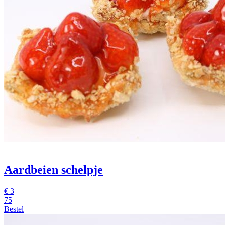
Aardbeien schelpje
€
3
75
Bestel