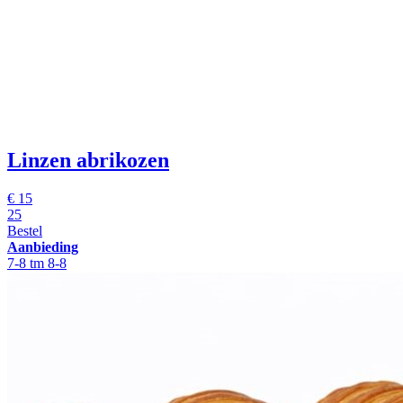
Linzen abrikozen
€
15
25
Bestel
Aanbieding
7-8 tm 8-8