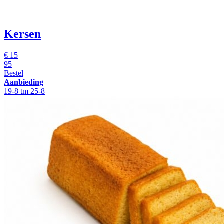
Kersen
€
15
95
Bestel
Aanbieding
19-8 tm 25-8