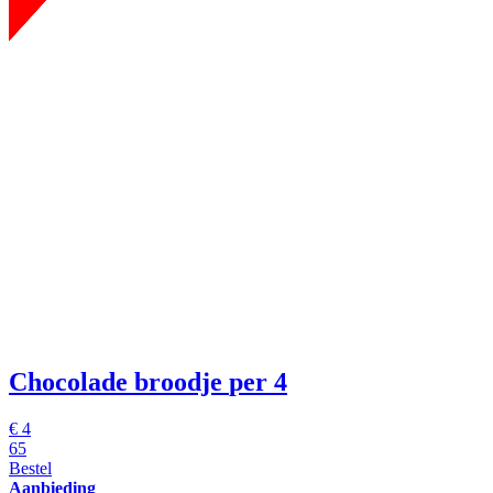
Chocolade broodje
per 4
€
4
65
Bestel
Aanbieding