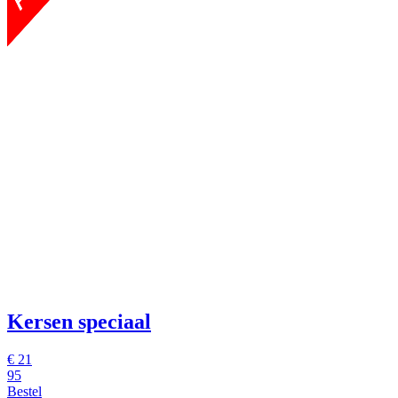
Kersen speciaal
€
21
95
Bestel