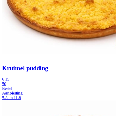
Kruimel pudding
€
15
50
Bestel
Aanbieding
5-8 tm 11-8