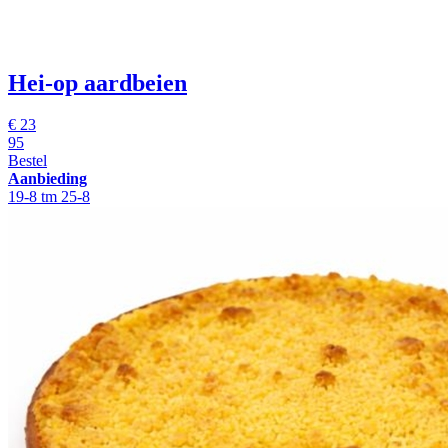
Hei-op aardbeien
€
23
95
Bestel
Aanbieding
19-8 tm 25-8