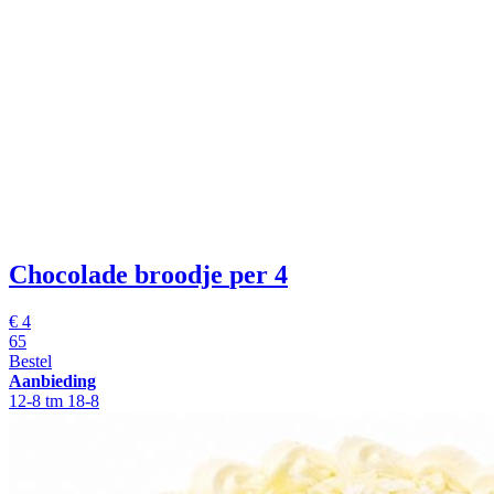
Chocolade broodje
per 4
€
4
65
Bestel
Aanbieding
12-8 tm 18-8