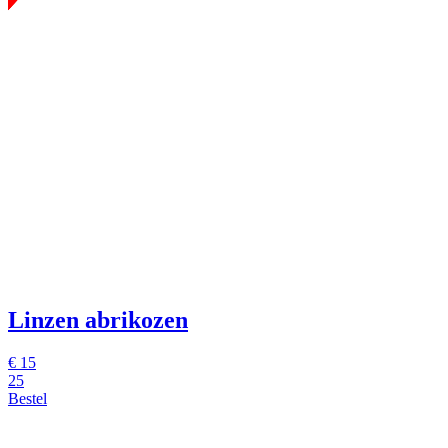
Linzen abrikozen
€
15
25
Bestel