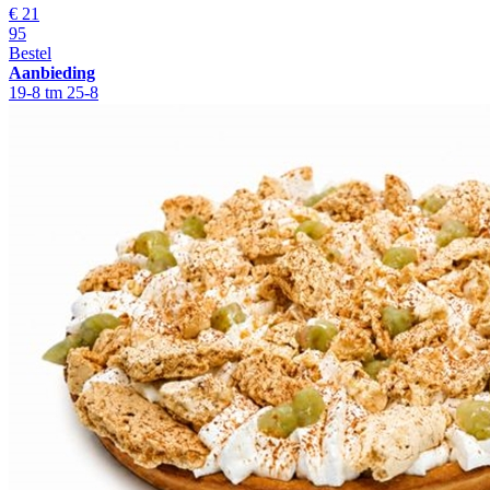
€
21
95
Bestel
Aanbieding
19-8 tm 25-8