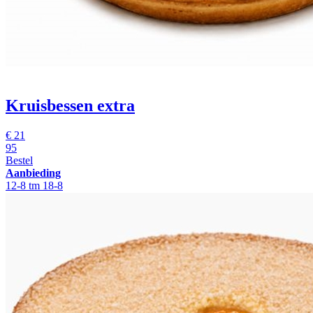
Kruisbessen extra
€
21
95
Bestel
Aanbieding
12-8 tm 18-8