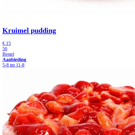
Kruimel pudding
€
15
50
Bestel
Aanbieding
5-8 tm 11-8