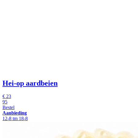
Hei-op aardbeien
€
23
95
Bestel
Aanbieding
12-8 tm 18-8