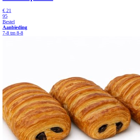
€
21
95
Bestel
Aanbieding
7-8 tm 8-8