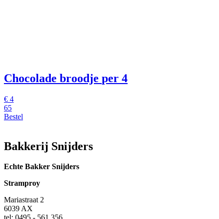
Chocolade broodje
per 4
€
4
65
Bestel
Bakkerij Snijders
Echte Bakker Snijders
Stramproy
Mariastraat 2
6039 AX
tel: 0495 - 561 356